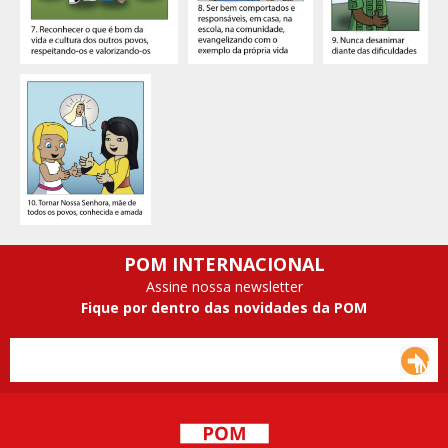
POM INTERNACIONAL
Assine nossa newsletter
Fique por dentro das novidades da POM